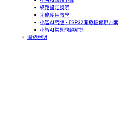
小智AI韌體下載
網路設定說明
功能使用教學
小智AI丐版 - ESP32開發板實現方案
小智AI常見問題解答
開發說明