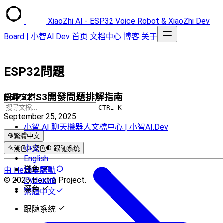
XiaoZhi AI - ESP32 Voice Robot & XiaoZhi Dev
Board | 小智AI.Dev
首页
文档中心
博客
关于
ESP32問題
ESP32-S3開發問題排解指南
搜尋文檔...
CTRL K
September 25, 2025
小智 AI 聊天機器人文檔中心 | 小智AI.Dev
繁體中文
中文
淺色
深色
跟随系统
English
淺色
由 Hextra 驅動
日本語
© 2025 Hextra Project.
Русский
深色
繁體中文
跟随系统