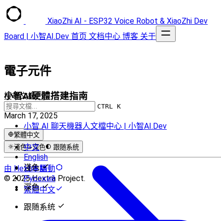
XiaoZhi AI - ESP32 Voice Robot & XiaoZhi Dev
Board | 小智AI.Dev
首页
文档中心
博客
关于
電子元件
小智AI硬體搭建指南
搜尋文檔...
CTRL K
March 17, 2025
小智 AI 聊天機器人文檔中心 | 小智AI.Dev
繁體中文
中文
淺色
深色
跟随系统
English
淺色
由 Hextra 驅動
日本語
© 2025 Hextra Project.
Русский
深色
繁體中文
跟随系统