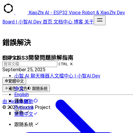
XiaoZhi AI - ESP32 Voice Robot & XiaoZhi Dev
Board | 小智AI.Dev
首页
文档中心
博客
关于
錯誤解決
ESP32-S3開發問題排解指南
搜尋文檔...
CTRL K
September 25, 2025
小智 AI 聊天機器人文檔中心 | 小智AI.Dev
繁體中文
中文
淺色
深色
跟随系统
English
淺色
由 Hextra 驅動
日本語
© 2025 Hextra Project.
Русский
深色
繁體中文
跟随系统