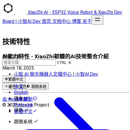
XiaoZhi AI - ESP32 Voice Robot & XiaoZhi Dev
Board | 小智AI.Dev
首页
文档中心
博客
关于
技術特性
AI能力特性 - XiaoZhi韌體的AI技術整合介紹
搜尋文檔...
CTRL K
March 18, 2025
小智 AI 聊天機器人文檔中心 | 小智AI.Dev
繁體中文
中文
淺色
深色
跟随系统
English
淺色
由 Hextra 驅動
日本語
© 2025 Hextra Project.
Русский
深色
繁體中文
跟随系统