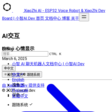
XiaoZhi AI - ESP32 Voice Robot & XiaoZhi Dev
Board | 小智AI.Dev
首页
文档中心
博客
关于
AI交互
Emoji 心情显示
搜索...
CTRL K
March 6, 2025
小智 AI 聊天机器人文档中心 | 小智AI.Dev
中文
中文
浅色
深色
跟随系统
English
浅色
由 XiaoZhi.Dev 提供支持
日本語
© 2025 xiaozhi.dev.
Русский
深色
繁體中文
跟随系统