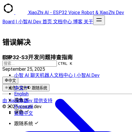
XiaoZhi AI - ESP32 Voice Robot & XiaoZhi Dev
Board | 小智AI.Dev
首页
文档中心
博客
关于
错误解决
ESP32-S3开发问题排查指南
搜索...
CTRL K
September 25, 2025
小智 AI 聊天机器人文档中心 | 小智AI.Dev
中文
中文
浅色
深色
跟随系统
English
浅色
由 XiaoZhi.Dev 提供支持
日本語
© 2025 xiaozhi.dev.
Русский
深色
繁體中文
跟随系统