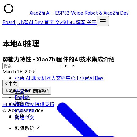
XiaoZhi AI - ESP32 Voice Robot & XiaoZhi Dev
Board | 小智AI.Dev
首页
文档中心
博客
关于
本地AI推理
AI能力特性 - XiaoZhi固件的AI技术集成介绍
搜索...
CTRL K
March 18, 2025
小智 AI 聊天机器人文档中心 | 小智AI.Dev
中文
中文
浅色
深色
跟随系统
English
浅色
由 XiaoZhi.Dev 提供支持
日本語
© 2025 xiaozhi.dev.
Русский
深色
繁體中文
跟随系统