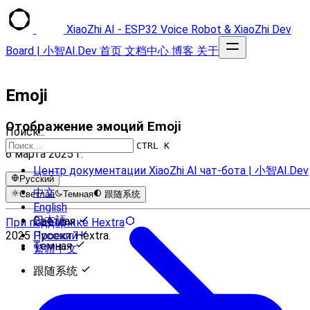
XiaoZhi AI - ESP32 Voice Robot & XiaoZhi Dev
Board | 小智AI.Dev
首页
文档中心
博客
关于
Emoji
Отображение эмоций Emoji
Поиск...
CTRL K
6 марта 2025 г.
Центр документации XiaoZhi AI чат-бота | 小智AI.Dev
Русский
中文
Светлая
Темная
跟随系统
English
日本語
Светлая
При поддержке Hextra
2025 Проект Hextra.
Русский
Темная
繁體中文
跟随系统