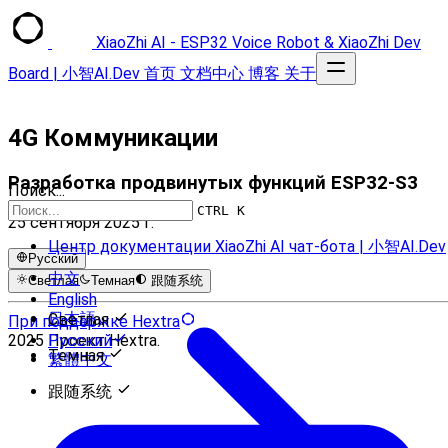
XiaoZhi AI - ESP32 Voice Robot & XiaoZhi Dev
Board | 小智AI.Dev
首页
文档中心
博客
关于
4G Коммуникации
Разработка продвинутых функций ESP32-S3
Поиск...
CTRL K
25 сентября 2025 г.
Центр документации XiaoZhi AI чат-бота | 小智AI.Dev
Русский
中文
Светлая
Темная
跟随系统
English
日本語
Светлая
При поддержке Hextra
2025 Проект Hextra.
Русский
Темная
繁體中文
跟随系统