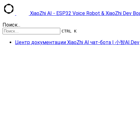
XiaoZhi AI - ESP32 Voice Robot & XiaoZhi Dev B
Поиск...
CTRL K
Центр документации XiaoZhi AI чат-бота | 小智AI.Dev