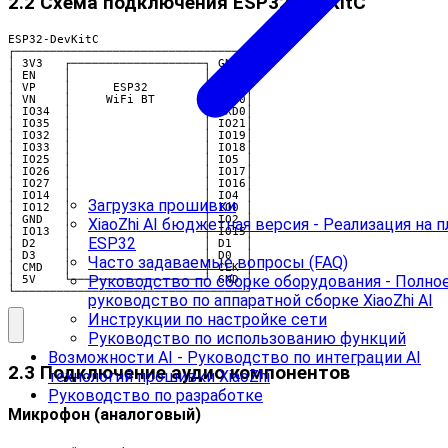
2.2 Схема подключения ESP32-DevKitC
ESP32-DevKitC

┌─────────────────────────────────┐

│ 3V3   ┌───────────────────┐ GND │

│ EN    │                   │ IO23│

│ VP    │      ESP32        │ IO22│

│ VN    │     WiFi BT       │ TXD0│

│ IO34  │                   │ RXD0│

│ IO35  │                   │ IO21│

│ IO32  │                   │ IO19│

│ IO33  │                   │ IO18│

│ IO25  │                   │ IO5 │

│ IO26  │                   │ IO17│

│ IO27  │                   │ IO16│

│ IO14  │                   │ IO4 │

Загрузка прошивки
│ IO12  │                   │ IO0 │

│ GND   │                   │ IO2 │

XiaoZhi AI бюджетная версия - Реализация на п
│ IO13  │                   │ IO15│

ESP32
│ D2    │                   │ D1  │

│ D3    │                   │ D0  │

Часто задаваемые вопросы (FAQ)
│ CMD   │                   │ CLK │

Руководство по сборке оборудования - Полно
│ 5V    └───────────────────┘ GND │

└─────────────────────────────────┘
руководство по аппаратной сборке XiaoZhi AI
Инструкции по настройке сети
Руководство по использованию функций
Возможности AI - Руководство по интеграции AI
2.3 Подключение аудио компонентов
технологий прошивки XiaoZhi
Руководство по разработке
Микрофон (аналоговый)