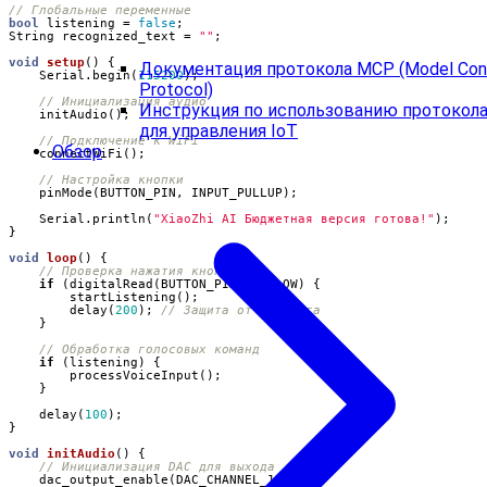
bool
listening
=
false
;
String
recognized_text
=
""
;
void
setup
()
{
Документация протокола MCP (Model Con
Serial
.
begin
(
115200
);
Protocol)
Инструкция по использованию протокол
initAudio
();
для управления IoT
Обзор
connectWiFi
();
pinMode
(
BUTTON_PIN
,
INPUT_PULLUP
);
Serial
.
println
(
"XiaoZhi AI Бюджетная версия готова!"
);
}
void
loop
()
{
if
(
digitalRead
(
BUTTON_PIN
)
==
LOW
)
{
startListening
();
delay
(
200
);
}
if
(
listening
)
{
processVoiceInput
();
}
delay
(
100
);
}
void
initAudio
()
{
dac_output_enable
(
DAC_CHANNEL_1
);