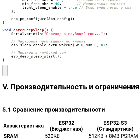
.
min_freq_mhz
=
40
,
.
light_sleep_enable
=
true
};
esp_pm_configure
(
&
pm_config
);
}
void
enterDeepSleep
()
{
Serial
.
println
(
"Переход в глубокий сон..."
);
esp_sleep_enable_ext0_wakeup
(
GPIO_NUM_0
,
0
);
esp_deep_sleep_start
();
}
V. Производительность и ограничения
5.1 Сравнение производительности
ESP32
ESP32-S3
Характеристика
(Бюджетная)
(Стандартная)
SRAM
520KB
512KB + 8MB PSRAM