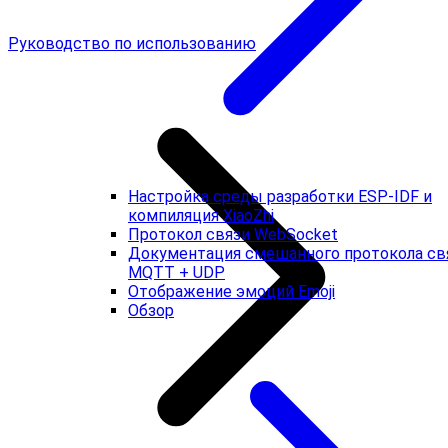
Руководство по использованию
Настройка среды разработки ESP-IDF и
компиляция XiaoZhi
Протокол связи WebSocket
Документация смешанного протокола св
MQTT + UDP
Отображение эмоций Emoji
Обзор