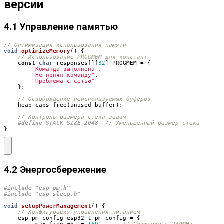
версии
4.1 Управление памятью
void
optimizeMemory
()
{
const
char
responses
[][
32
]
PROGMEM
=
{
"Команда выполнена"
,
"Не понял команду"
,
"Проблема с сетью"
};
heap_caps_free
(
unused_buffer
);
#define STACK_SIZE 2048  
}
4.2 Энергосбережение
#include
"esp_pm.h"
#include
"esp_sleep.h"
void
setupPowerManagement
()
{
esp_pm_config_esp32_t
pm_config
=
{
.
max_freq_mhz
=
160
,