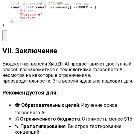
const
char
*
const
responses
[]
PROGMEM
=
{
"Понял"
,
"Повторите"
,
"Ошибка"
};
}
VII. Заключение
Бюджетная версия XiaoZhi AI предоставляет доступный
способ познакомиться с технологиями голосового AI,
несмотря на некоторые ограничения в
производительности. Эта версия идеально подходит для:
Рекомендуется для:
🎓
Образовательных целей
: Изучение основ
голосового AI
💰
Ограниченного бюджета
: Стоимость менее $15
🔧
Прототипирования
: Быстрое тестирование
концепций