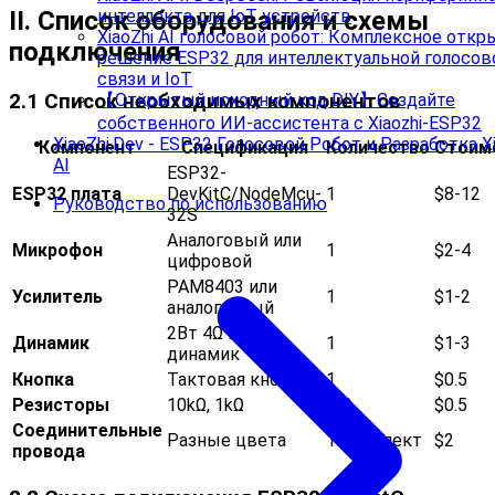
II. Список оборудования и схемы
интеллекта для IoT устройств
XiaoZhi AI голосовой робот: Комплексное откр
подключения
решение ESP32 для интеллектуальной голосов
связи и IoT
2.1 Список необходимых компонентов
【Открытый исходный код DIY】Создайте
собственного ИИ-ассистента с Xiaozhi-ESP32
XiaoZhi.Dev - ESP32 Голосовой Робот и Разработка Xi
Компонент
Спецификация
Количество
Стоим
AI
ESP32-
ESP32 плата
DevKitC/NodeMcu-
1
$8-12
Руководство по использованию
32S
Аналоговый или
Микрофон
1
$2-4
цифровой
PAM8403 или
Усилитель
1
$1-2
аналогичный
2Вт 4Ω мини-
Динамик
1
$1-3
динамик
Кнопка
Тактовая кнопка
1
$0.5
Резисторы
10kΩ, 1kΩ
2-3
$0.5
Соединительные
Разные цвета
1 комплект
$2
провода