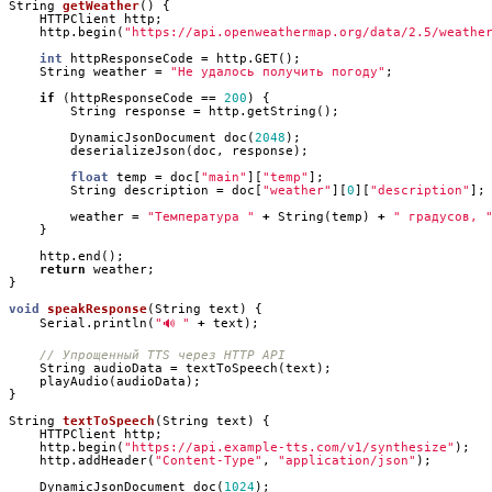
String
getWeather
()
{
HTTPClient
http
;
http
.
begin
(
"https://api.openweathermap.org/data/2.5/weathe
int
httpResponseCode
=
http
.
GET
();
String
weather
=
"Не удалось получить погоду"
;
if
(
httpResponseCode
==
200
)
{
String
response
=
http
.
getString
();
DynamicJsonDocument
doc
(
2048
);
deserializeJson
(
doc
,
response
);
float
temp
=
doc
[
"main"
][
"temp"
];
String
description
=
doc
[
"weather"
][
0
][
"description"
];
weather
=
"Температура "
+
String
(
temp
)
+
" градусов, 
}
http
.
end
();
return
weather
;
}
void
speakResponse
(
String
text
)
{
Serial
.
println
(
"🔊 "
+
text
);
String
audioData
=
textToSpeech
(
text
);
playAudio
(
audioData
);
}
String
textToSpeech
(
String
text
)
{
HTTPClient
http
;
http
.
begin
(
"https://api.example-tts.com/v1/synthesize"
);
http
.
addHeader
(
"Content-Type"
,
"application/json"
);
DynamicJsonDocument
doc
(
1024
);