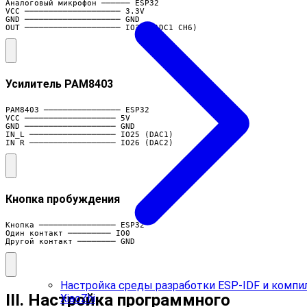
Аналоговый микрофон ────── ESP32

VCC ──────────────────── 3.3V

GND ──────────────────── GND

OUT ──────────────────── IO34 (ADC1_CH6)
Усилитель PAM8403
PAM8403 ──────────────── ESP32

VCC ─────────────────── 5V

GND ─────────────────── GND  

IN_L ────────────────── IO25 (DAC1)

IN_R ────────────────── IO26 (DAC2)
Кнопка пробуждения
Кнопка ──────────────── ESP32

Один контакт ───────── IO0

Другой контакт ──────── GND
Настройка среды разработки ESP-IDF и компи
III. Настройка программного
XiaoZhi