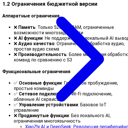
1.2 Ограничения бюджетной версии
Аппаратные ограничения
❌
Память
: Только 520KB SRAM, ограниченные
возможности многозадачности
❌
AI функции
: Не поддерживает локальный AI выво
❌
Аудио качество
: Ограниченная обработка аудио,
простая аудио схема
❌
Производительность
: Более медленная обработк
команд по сравнению с S3
Функциональные ограничения
✅
Основные функции
: Голосовое пробуждение,
простые команды
✅
Сетевое подключение
: Wi-Fi подключение,
облачные AI сервисы
✅
Управление устройствами
: Базовое IoT
управление
❌
Продвинутые функции
: Без локального AI,
ограниченная многоязычность
XiaoZhi AI и DeepSeek: Революция периферийн