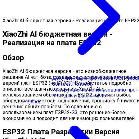
XiaoZhi AI бюджетная версия - Реализация на плате ESP3
XiaoZhi AI бюджетная версия -
Реализация на плате ESP32
Обзор
XiaoZhi AI бюджетная версия - это низкобюджетное
решение AI чат-бота, созданное с использованием ранни
Документация протокола MCP (Mod
версий плат ESP32 (не S3/C3). В этой статье подробно
Context Protocol)
описаны все шаги по созданию XiaoZhi AI с
Инструкция по использованию прот
использованием обычных плат ESP32, включая выбор
MCP для управления IoT
оборудования, методы подключения, прошивку firmware 
Обзор
решение общих проблем. По сравнению с
использованием плат ESP32-S3, это решение более
экономично и подходит для начинающих пользователей.
ESP32 Плата Разработки Версия