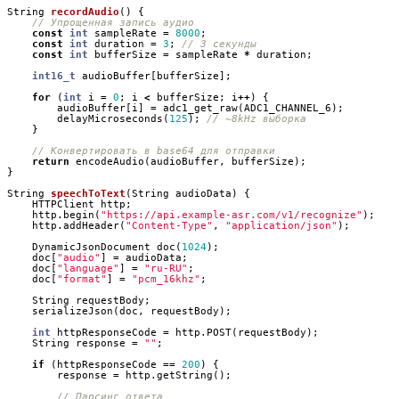
String
recordAudio
()
{
const
int
sampleRate
=
8000
;
const
int
duration
=
3
;
const
int
bufferSize
=
sampleRate
*
duration
;
int16_t
audioBuffer
[
bufferSize
];
for
(
int
i
=
0
;
i
<
bufferSize
;
i
++
)
{
audioBuffer
[
i
]
=
adc1_get_raw
(
ADC1_CHANNEL_6
);
delayMicroseconds
(
125
);
}
return
encodeAudio
(
audioBuffer
,
bufferSize
);
}
String
speechToText
(
String
audioData
)
{
HTTPClient
http
;
http
.
begin
(
"https://api.example-asr.com/v1/recognize"
);
http
.
addHeader
(
"Content-Type"
,
"application/json"
);
DynamicJsonDocument
doc
(
1024
);
doc
[
"audio"
]
=
audioData
;
doc
[
"language"
]
=
"ru-RU"
;
doc
[
"format"
]
=
"pcm_16khz"
;
String
requestBody
;
serializeJson
(
doc
,
requestBody
);
int
httpResponseCode
=
http
.
POST
(
requestBody
);
String
response
=
""
;
if
(
httpResponseCode
==
200
)
{
response
=
http
.
getString
();