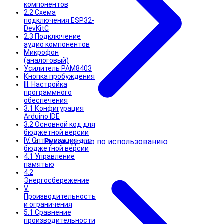
компонентов
2.2 Схема
подключения ESP32-
DevKitC
2.3 Подключение
аудио компонентов
Микрофон
(аналоговый)
Усилитель PAM8403
Кнопка пробуждения
III. Настройка
программного
обеспечения
3.1 Конфигурация
Arduino IDE
3.2 Основной код для
бюджетной версии
IV. Оптимизация для
Руководство по использованию
бюджетной версии
4.1 Управление
памятью
4.2
Энергосбережение
V.
Производительность
и ограничения
5.1 Сравнение
производительности