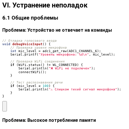
VI. Устранение неполадок
6.1 Общие проблемы
Проблема
: Устройство не отвечает на команды
void
debugVoiceInput
()
{
int
mic_level
=
adc1_get_raw
(
ADC1_CHANNEL_6
);
Serial
.
printf
(
"Уровень микрофона: %d
\n
"
,
mic_level
);
if
(
WiFi
.
status
()
!=
WL_CONNECTED
)
{
Serial
.
println
(
"❌ WiFi не подключен"
);
connectWiFi
();
}
if
(
mic_level
<
100
)
{
Serial
.
println
(
"⚠️ Слишком тихий сигнал микрофона"
);
}
}
Проблема
: Высокое потребление памяти