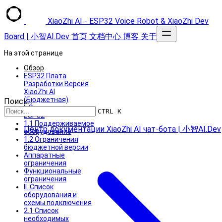
XiaoZhi AI - ESP32 Voice Robot & XiaoZhi Dev
Board | 小智AI.Dev
首页
文档中心
博客
关于
На этой странице
Обзор
ESP32 Плата
Разработки Версия
XiaoZhi AI
(Бюджетная)
Поиск...
I. Описание серии
CTRL K
ESP32
1.1 Поддерживаемое
Центр документации XiaoZhi AI чат-бота | 小智AI.Dev
оборудование
1.2 Ограничения
бюджетной версии
Аппаратные
ограничения
Функциональные
ограничения
II. Список
оборудования и
схемы подключения
2.1 Список
необходимых