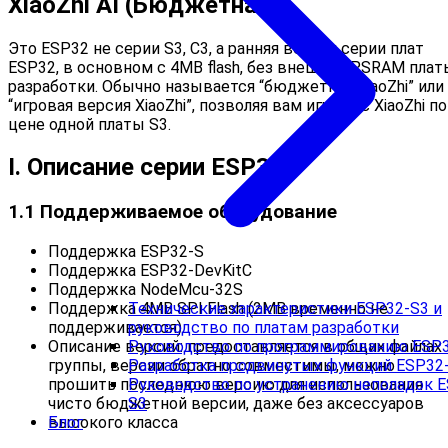
XiaoZhi AI (Бюджетная)
Это ESP32 не серии S3, C3, а ранняя версия серии плат
ESP32, в основном с 4MB flash, без внешней PSRAM плат
разработки. Обычно называется “бюджетная XiaoZhi” или
“игровая версия XiaoZhi”, позволяя вам играть с XiaoZhi по
цене одной платы S3.
I. Описание серии ESP32
1.1 Поддерживаемое оборудование
Поддержка ESP32-S
Поддержка ESP32-DevKitC
Поддержка NodeMcu-32S
Технические характеристики ESP32-S3 и
Поддержка 4MB SPI Flash (2MB временно не
руководство по платам разработки
поддерживается)
Руководство по программированию ESP
Описание версий: предоставляется в общих файлах
Разработка продвинутых функций ESP32
группы, версии обратно совместимы, можно
Руководство по устранению неполадок E
прошить последнюю версию для использования
S3
чисто бюджетной версии, даже без аксессуаров
Блог
высокого класса