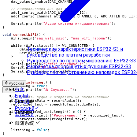
dac_output_enable
(
DAC_CHANNEL_2
);
adc1_config_width
(
ADC_WIDTH_BIT_12
);
adc1_config_channel_atten
(
ADC1_CHANNEL_6
,
ADC_ATTEN_DB_11
)
Serial
.
println
(
"Аудио система инициализирована"
);
}
void
connectWiFi
()
{
WiFi
.
begin
(
"ваш_wifi_ssid"
,
"ваш_wifi_пароль"
);
while
(
WiFi
.
status
()
!=
WL_CONNECTED
)
{
Технические характеристики ESP32-S3 и
delay
(
1000
);
Serial
.
print
(
"."
);
руководство по платам разработки
}
Руководство по программированию ESP32-S3
Serial
.
println
(
"
\n
WiFi подключен!"
);
Разработка продвинутых функций ESP32-S3
Serial
.
print
(
"IP адрес: "
);
Serial
.
println
(
WiFi
.
localIP
());
Руководство по устранению неполадок ESP32
}
void
startListening
()
{
Русский
listening
=
true
;
中文
Serial
.
println
(
"🎤 Слушаю..."
);
English
Светлая
String
audioData
=
recordAudio
();
日本語
recognized_text
=
speechToText
(
audioData
);
Русский
Темная
if
(
recognized_text
.
length
()
>
0
)
{
繁體中文
Serial
.
println
(
"Распознано: "
+
recognized_text
);
processCommand
(
recognized_text
);
跟随系统
}
listening
=
false
;
}