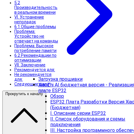
5.2
Производительность
в реальном времени
VI. Устранение
неполадок
6.1 Общие проблемы
Проблема:
Устройство не
отвечает на команды
Проблема: Высокое
потребление памяти
6.2 Рекомендации по
оптимизации
VII. Заключение
Рекомендуется для:
Не рекомендуется
Загрузка прошивки
для:
Следующие шаги
XiaoZhi AI бюджетная версия - Реализация
плате ESP32
Прокрутить к началу
Обзор
ESP32 Плата Разработки Версия Xiao
(Бюджетная)
I. Описание серии ESP32
II. Список оборудования и схемы
подключения
III. Настройка программного обеспе