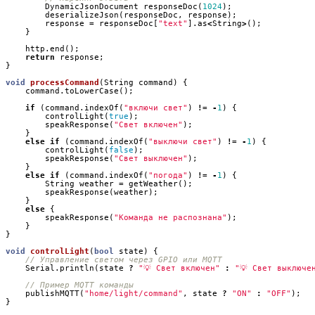
DynamicJsonDocument
responseDoc
(
1024
);
deserializeJson
(
responseDoc
,
response
);
response
=
responseDoc
[
"text"
].
as
<
String
>
();
}
http
.
end
();
return
response
;
}
void
processCommand
(
String
command
)
{
command
.
toLowerCase
();
if
(
command
.
indexOf
(
"включи свет"
)
!=
-
1
)
{
controlLight
(
true
);
speakResponse
(
"Свет включен"
);
}
else
if
(
command
.
indexOf
(
"выключи свет"
)
!=
-
1
)
{
controlLight
(
false
);
speakResponse
(
"Свет выключен"
);
}
else
if
(
command
.
indexOf
(
"погода"
)
!=
-
1
)
{
String
weather
=
getWeather
();
speakResponse
(
weather
);
}
else
{
speakResponse
(
"Команда не распознана"
);
}
}
void
controlLight
(
bool
state
)
{
Serial
.
println
(
state
?
"💡 Свет включен"
:
"💡 Свет выключе
publishMQTT
(
"home/light/command"
,
state
?
"ON"
:
"OFF"
);
}