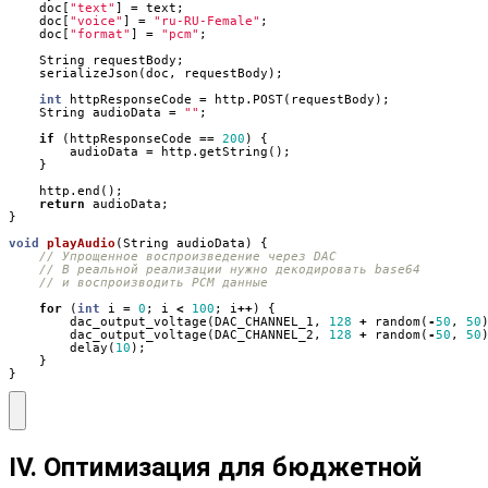
doc
[
"text"
]
=
text
;
doc
[
"voice"
]
=
"ru-RU-Female"
;
doc
[
"format"
]
=
"pcm"
;
String
requestBody
;
serializeJson
(
doc
,
requestBody
);
int
httpResponseCode
=
http
.
POST
(
requestBody
);
String
audioData
=
""
;
if
(
httpResponseCode
==
200
)
{
audioData
=
http
.
getString
();
}
http
.
end
();
return
audioData
;
}
void
playAudio
(
String
audioData
)
{
for
(
int
i
=
0
;
i
<
100
;
i
++
)
{
dac_output_voltage
(
DAC_CHANNEL_1
,
128
+
random
(
-
50
,
50
dac_output_voltage
(
DAC_CHANNEL_2
,
128
+
random
(
-
50
,
50
delay
(
10
);
}
}
IV. Оптимизация для бюджетной