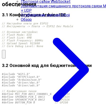
Протокол связи WebSocket
обеспечения
Документация смешанного протокола связи 
+ UDP
3.1 Конфигурация Arduino IDE
Отображение эмоций Emoji
Обзор
3.2 Основной код для бюджетной версии
#include
"WiFi.h"
#include
"HTTPClient.h"
#include
"ArduinoJson.h"
#include
"driver/dac.h"
#include
"driver/adc.h"
#define MIC_PIN ADC1_CHANNEL_6  
#define SPEAKER_PIN_L DAC1      
#define SPEAKER_PIN_R DAC2      
#define BUTTON_PIN 0            