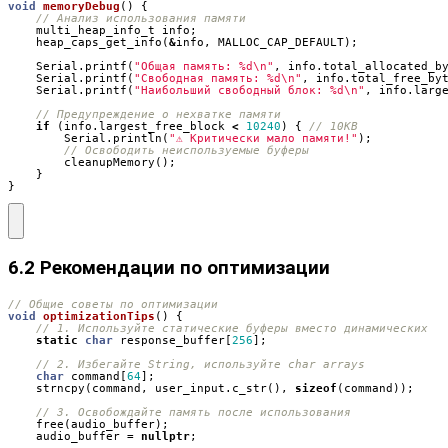
void
memoryDebug
()
{
multi_heap_info_t
info
;
heap_caps_get_info
(
&
info
,
MALLOC_CAP_DEFAULT
);
Serial
.
printf
(
"Общая память: %d
\n
"
,
info
.
total_allocated_b
Serial
.
printf
(
"Свободная память: %d
\n
"
,
info
.
total_free_by
Serial
.
printf
(
"Наибольший свободный блок: %d
\n
"
,
info
.
larg
if
(
info
.
largest_free_block
<
10240
)
{
Serial
.
println
(
"⚠️ Критически мало памяти!"
);
cleanupMemory
();
}
}
6.2 Рекомендации по оптимизации
void
optimizationTips
()
{
static
char
response_buffer
[
256
];
char
command
[
64
];
strncpy
(
command
,
user_input
.
c_str
(),
sizeof
(
command
));
free
(
audio_buffer
);
audio_buffer
=
nullptr
;