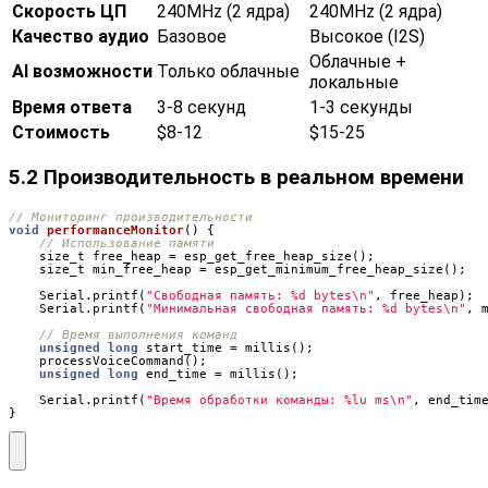
Скорость ЦП
240MHz (2 ядра)
240MHz (2 ядра)
Качество аудио
Базовое
Высокое (I2S)
Облачные +
AI возможности
Только облачные
локальные
Время ответа
3-8 секунд
1-3 секунды
Стоимость
$8-12
$15-25
5.2 Производительность в реальном времени
void
performanceMonitor
()
{
size_t
free_heap
=
esp_get_free_heap_size
();
size_t
min_free_heap
=
esp_get_minimum_free_heap_size
();
Serial
.
printf
(
"Свободная память: %d bytes
\n
"
,
free_heap
);
Serial
.
printf
(
"Минимальная свободная память: %d bytes
\n
"
,
unsigned
long
start_time
=
millis
();
processVoiceCommand
();
unsigned
long
end_time
=
millis
();
Serial
.
printf
(
"Время обработки команды: %lu ms
\n
"
,
end_tim
}