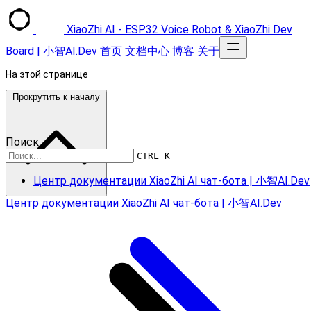
XiaoZhi AI - ESP32 Voice Robot & XiaoZhi Dev
Board | 小智AI.Dev
首页
文档中心
博客
关于
На этой странице
Прокрутить к началу
Поиск...
CTRL K
Центр документации XiaoZhi AI чат-бота | 小智AI.Dev
Центр документации XiaoZhi AI чат-бота | 小智AI.Dev