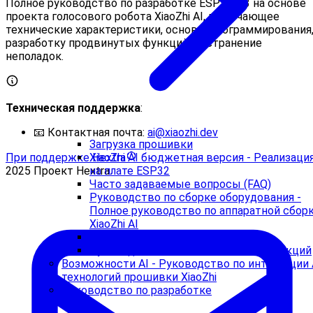
Полное руководство по разработке ESP32-S3 на основе
проекта голосового робота XiaoZhi AI, включающее
технические характеристики, основы программирования
разработку продвинутых функций и устранение
неполадок.
Техническая поддержка
:
📧 Контактная почта:
ai@xiaozhi.dev
Загрузка прошивки
При поддержке Hextra
XiaoZhi AI бюджетная версия - Реализаци
2025 Проект Hextra.
на плате ESP32
Часто задаваемые вопросы (FAQ)
Руководство по сборке оборудования -
Полное руководство по аппаратной сбор
XiaoZhi AI
Инструкции по настройке сети
Руководство по использованию функций
Возможности AI - Руководство по интеграции 
технологий прошивки XiaoZhi
Руководство по разработке