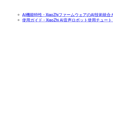
AI機能特性 - XiaoZhiファームウェアのAI技術統
使用ガイド - XiaoZhi AI音声ロボット使用チュー