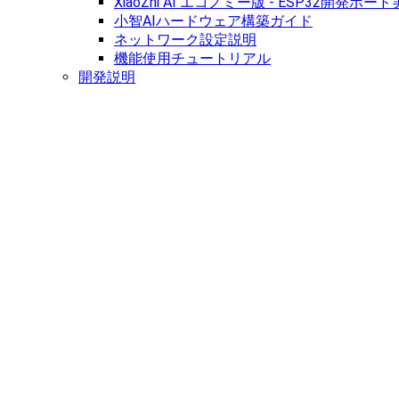
XiaoZhi AI エコノミー版 - ESP32開発
小智AIハードウェア構築ガイド
ネットワーク設定説明
機能使用チュートリアル
開発説明