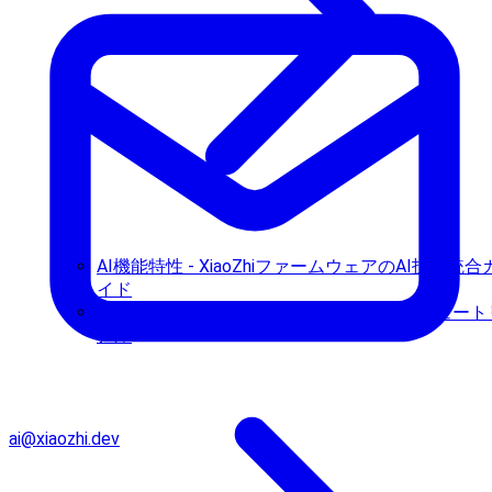
AI機能特性 - XiaoZhiファームウェアのAI技術統合
イド
使用ガイド - XiaoZhi AI音声ロボット使用チュート
アル
ai@xiaozhi.dev