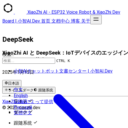
XiaoZhi AI - ESP32 Voice Robot & XiaoZhi Dev
Board | 小智AI.Dev
首页
文档中心
博客
关于
DeepSeek
XiaoZhi AI と DeepSeek：IoTデバイスのエッジイ
検索...
テリジェンス革命
CTRL K
小智AIチャットボット文書センター | 小智AI.Dev
2025年1月15日
日本語
中文
ライト
ダーク
跟随系统
English
日本語
ライト
XiaoZhi.Devによって提供
Русский
© 2025 xiaozhi.dev.
ダーク
繁體中文
跟随系统