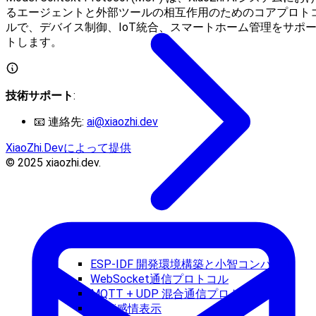
るエージェントと外部ツールの相互作用のためのコアプロト
ルで、デバイス制御、IoT統合、スマートホーム管理をサポ
トします。
技術サポート
:
📧 連絡先:
ai@xiaozhi.dev
XiaoZhi.Devによって提供
© 2025 xiaozhi.dev.
ESP-IDF 開発環境構築と小智コンパイル
WebSocket通信プロトコル
MQTT + UDP 混合通信プロトコル文書
Emoji感情表示