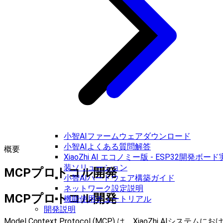
小智AIファームウェアダウンロード
小智AIよくある質問解答
概要
XiaoZhi AI エコノミー版 - ESP32開発ボード
装ソリューション
MCPプロトコル開発
小智AIハードウェア構築ガイド
ネットワーク設定説明
MCPプロトコル開発
機能使用チュートリアル
開発説明
Model Context Protocol (MCP) は、XiaoZhi AIシステムにお