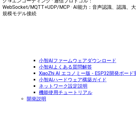
グ→エンコーディング · 通信プロトコル：
WebSocket/MQTT+UDP/MCP · AI能力：音声認識、認識、大
規模モデル接続
小智AIファームウェアダウンロード
小智AIよくある質問解答
XiaoZhi AI エコノミー版 - ESP32開発
小智AIハードウェア構築ガイド
ネットワーク設定説明
機能使用チュートリアル
開発説明