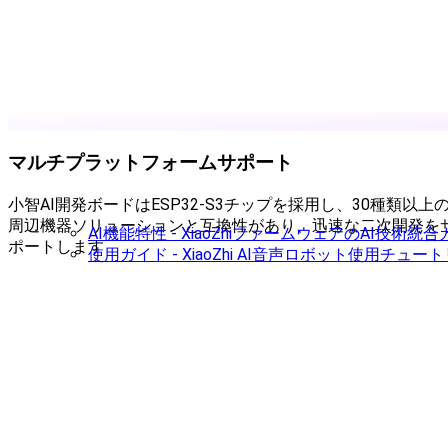
マルチプラットフォームサポート
小智AI開発ボードはESP32-S3チップを採用し、30種類以上
周辺機器ソリューションと互換性があり、迅速な二次開発を
AI機能特性 - XiaoZhiファームウェアのAI技術統
ポートします
使用ガイド - XiaoZhi AI音声ロボット使用チュー