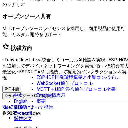
のシナリオ
オープンソース共有
MITオープンソースライセンスを採用し、商用製品に使用可
能、カスタム開発をサポート
拡張方向
· TensorFlow Liteを統合してローカルAI推論を実現 · ESP-NO
を追加してデバイスネットワーキングを実現 · 深い低消費電
最適化 · ESP32-CAMに接続して視覚的インタラクションを実
ESP-IDF 開発環境構築と小智コンパイル
現
WebSocket通信プロトコル
MQTT + UDP 混合通信プロトコル文書
日本語
Emoji感情表示
中文
ライト
ダーク
跟随系统
概要
English
日本語
ライト
XiaoZhi.Devによって提供
Русский
© 2025 xiaozhi.dev.
ダーク
繁體中文