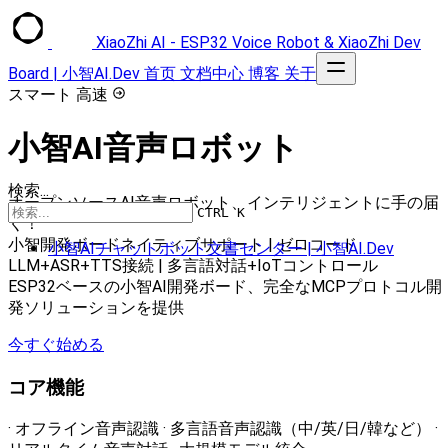
XiaoZhi AI - ESP32 Voice Robot & XiaoZhi Dev
Board | 小智AI.Dev
首页
文档中心
博客
关于
スマート 高速
小智AI音声ロボット
検索...
オープンソースAI音声ロボット、インテリジェントに手の届
CTRL K
く！
小智開発ボードネイティブサポート | ゼロコード
小智AIチャットボット文書センター | 小智AI.Dev
LLM+ASR+TTS接続 | 多言語対話+IoTコントロール
ESP32ベースの小智AI開発ボード、完全なMCPプロトコル開
発ソリューションを提供
今すぐ始める
コア機能
· オフライン音声認識 · 多言語音声認識（中/英/日/韓など） ·