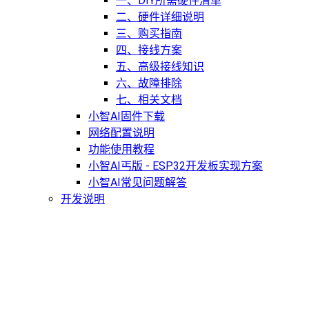
一、DIY所需硬件清单
二、硬件详细说明
三、购买指南
四、接线方案
五、高级接线知识
六、故障排除
七、相关文档
小智AI固件下载
网络配置说明
功能使用教程
小智AI丐版 - ESP32开发板实现方案
小智AI常见问题解答
开发说明