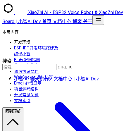
XiaoZhi AI - ESP32 Voice Robot & XiaoZhi Dev
Board | 小智AI.Dev
首页
文档中心
博客
关于
本页内容
开发环境
ESP-IDF 开发环境搭建及
编译小智
BluFi 配网指南
搜索...
代码风格指南
CTRL K
通信协议文档
WebSocket 通信协议
小智 AI 聊天机器人文档中心 | 小智AI.Dev
Emoji 心情显示
项目源码结构
开发常见问题
文档索引
回到顶部