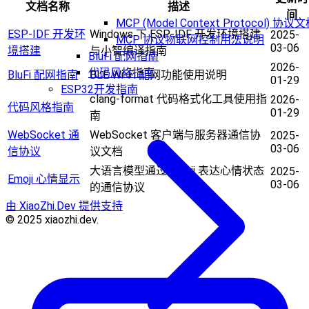
文档名称
描述
间
MCP (Model Context Protocol) 协议
ESP-IDF 开发环
Windows 下 ESP-IDF 开发环境搭建
2025-
MCP 协议物联网控制用法说明
03-06
境搭建
与小智编译指南
BluFi 配网指南
2026-
代码风格指南
BluFi 配网指南
BLE Wi-Fi 配网功能使用说明
01-29
ESP32开发指南
clang-format 代码格式化工具使用指
2026-
代码风格指南
01-29
南
WebSocket 通
WebSocket 客户端与服务器通信协
2025-
03-06
信协议
议文档
大语言模型通过 Emoji 表达心情状态
2025-
Emoji 心情显示
03-06
的通信协议
由 XiaoZhi.Dev 提供支持
© 2025 xiaozhi.dev.